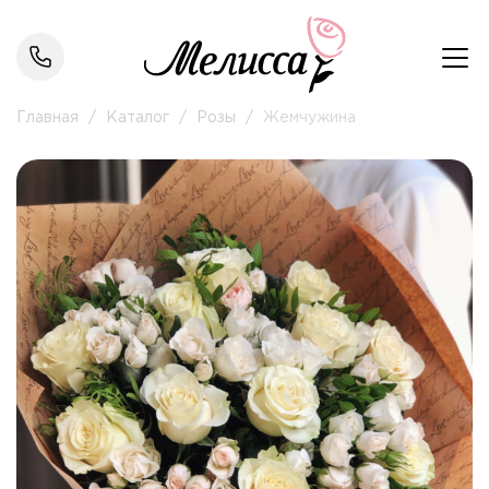
Главная
/
Каталог
/
Розы
/
Жемчужина