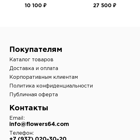
время доставки – 3 часа. Также возможна
10 100 ₽
27 500 ₽
срочная доставка после согласования с
администратором.
После получения вашего заказа наш
администратор созванивается с Вами и уточняет
еще раз адрес и подходящее время доставки.
Покупателям
Каталог товаров
Доставка и оплата
Корпоративным клиентам
Политика конфиденциальности
Публичная оферта
Контакты
Email:
info@flowers64.com
Телефон:
+7 (937) 020-30-20